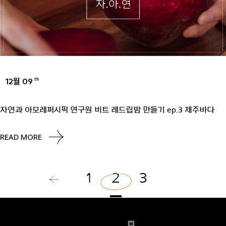
12월 09
th
UNCATEGORIZED
자연과 아모레퍼시픽 연구원 비트 레드립밤 만들기 ep.3 제주바다
READ MORE
1
2
3
글
페
이