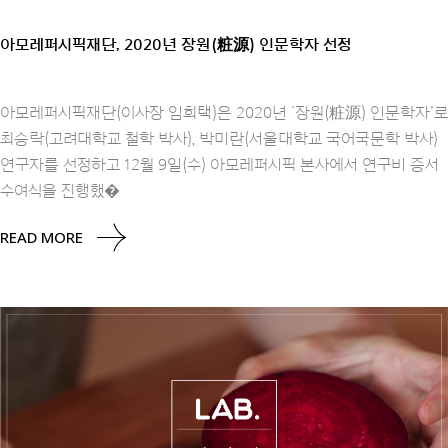
아모레퍼시픽재단, 2020년 장원(粧源) 인문학자 선정
아모레퍼시픽재단(이사장 임희택)은 2020년 ‘장원(粧源) 인문학자’로
최승락(고려대학교 철학 박사), 박미란(서울대학교 국어국문학 박사)
연구자를 선정하고 12월 9일(수) 아모레퍼시픽 본사에서 연구비 증서
수여식을 진행했�
READ MORE