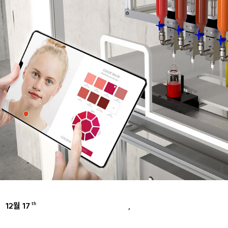
12월 17
,
th
AMOREPACIFIC GROUP
INSPIRE