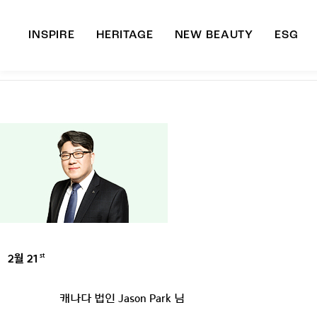
INSPIRE
HERITAGE
NEW BEAUTY
ESG
A
B
2월 21
st
UNCATEGORIZED
캐나다 법인 Jason Park 님