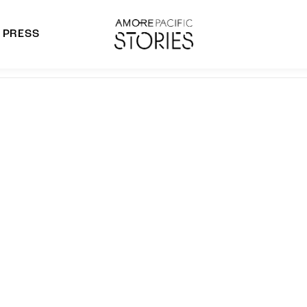
PRESS
morepacific Group
rands