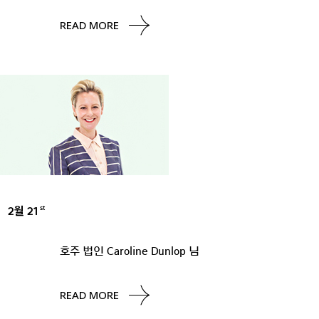
READ MORE
2월 21
st
UNCATEGORIZED
호주 법인 Caroline Dunlop 님
READ MORE