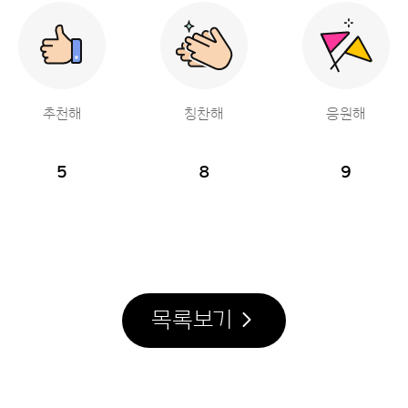
추천해
칭찬해
응원해
5
8
9
목록보기