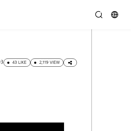
03
43 LIKE
2,119 VIEW