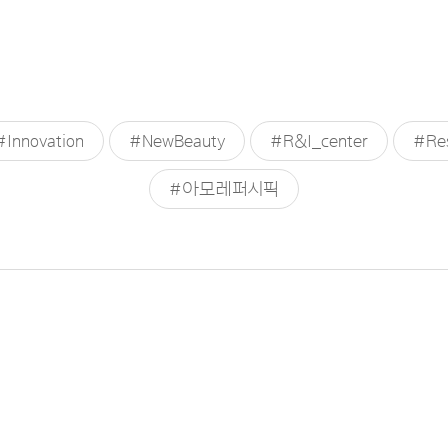
#Innovation
#NewBeauty
#R&I_center
#Re
#아모레퍼시픽