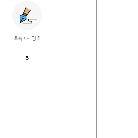
후속기사 강추
5