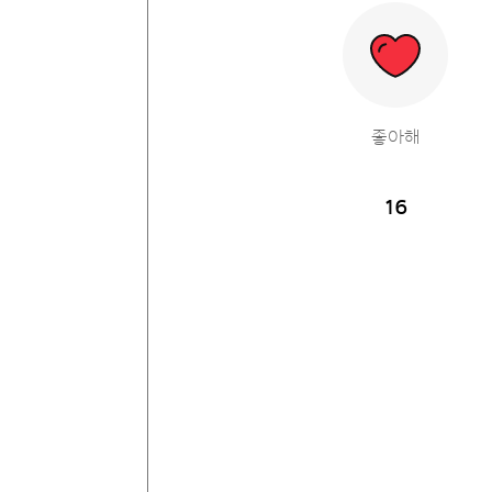
좋아해
16