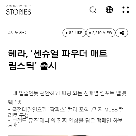
#보도자료
82 LIKE
2,210 VIEW
헤라, ‘센슈얼 파우더 매트
립스틱’ 출시
- 내 입술인듯 편안하게 피팅 되는 신개념 컴포트 벨벳
텍스처
- 품절대란일으킨
‘
팜파스
’
컬러 포함
7
가지
MLBB
컬
러로 구성
- 브랜드 뮤즈
‘
제니
’
의 진짜 일상을 담은 캠페인 화보
공개