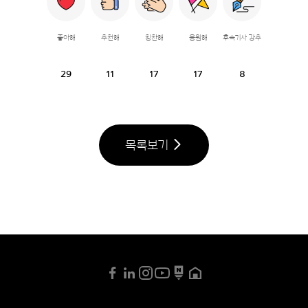
좋아해
추천해
칭찬해
응원해
후속기사 강추
29
11
17
17
8
목록보기