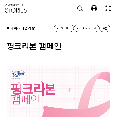
#더 아리따운 세상
29 LIKE
1,837 VIEW
핑크리본 캠페인