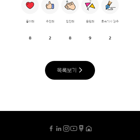
좋아해
추천해
칭찬해
응원해
후속기사 강추
8
2
8
9
2
목록보기