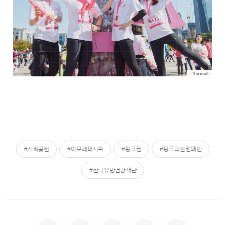
#사회공헌
#아모레퍼시픽
#핑크런
#핑크리본캠페인
#한국유방건강재단