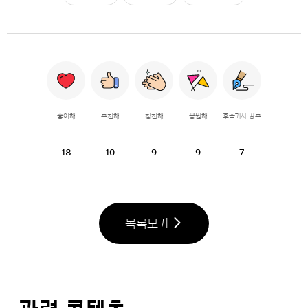
좋아해
추천해
칭찬해
응원해
후속기사 강추
18
10
9
9
7
목록보기