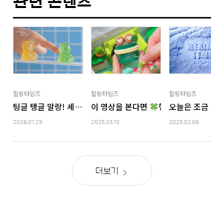
관련 콘텐츠
힐링타임즈
힐링타임즈
힐링타임즈
팅글 탱글 말랑! 세상에 없는 화장품 젤리 총집합 ASMR
이 영상을 본다면
행운 당첨
오늘은 조금 차
행운템 
2026.07.29
2025.03.10
2025.02.06
더보기