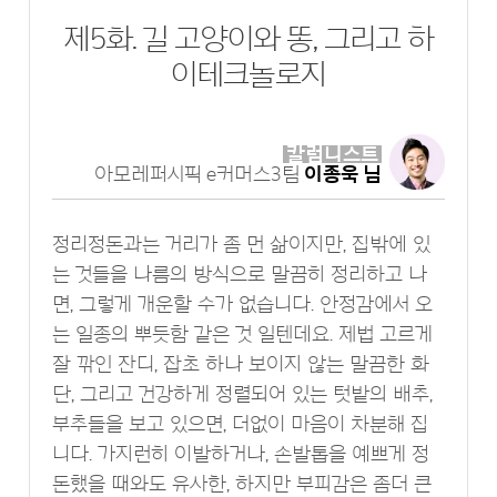
제5화. 길 고양이와 똥, 그리고 하
이테크놀로지
칼럼니스트
아모레퍼시픽 e커머스3팀
이종욱 님
정리정돈과는 거리가 좀 먼 삶이지만, 집밖에 있
는 것들을 나름의 방식으로 말끔히 정리하고 나
면, 그렇게 개운할 수가 없습니다. 안정감에서 오
는 일종의 뿌듯함 같은 것 일텐데요. 제법 고르게
잘 깎인 잔디, 잡초 하나 보이지 않는 말끔한 화
단, 그리고 건강하게 정렬되어 있는 텃밭의 배추,
부추들을 보고 있으면, 더없이 마음이 차분해 집
니다. 가지런히 이발하거나, 손발톱을 예쁘게 정
돈했을 때와도 유사한, 하지만 부피감은 좀더 큰