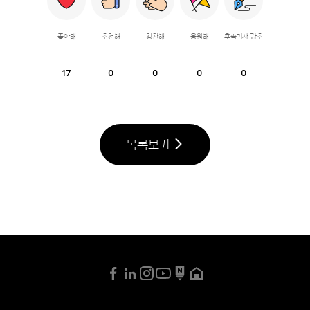
좋아해
추천해
칭찬해
응원해
후속기사 강추
17
0
0
0
0
목록보기