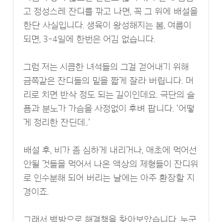
고 정성스레 잔디를 깎고 나면, 꼭 그 위에 배설을
한단 사실입니다. 생육이 왕성해지는 봄, 여름이
되면, 3-4일에 한번은 어김 없습니다.
그럼 저는 시큼한 녀석들의 그걸 걷어내기 위해
금쪽같은 잔디들의 밑을 짧게 잘라 버립니다. 머
리로 치면 반삭 정도 되는 길이인데요. 극단의 슬
픔과 분노가 가슴을 사정없이 후벼 팝니다. '어떻
게 정리한 잔딘데..'
배설 후, 비가 좀 심하게 내리거나, 애초에 먹어선
안될 것들을 먹어서 나온 액상의 제형들이 잔디위
로 인수분해 되어 버리는 날에는 아주 환장할 지
경이죠.
그래서 백방으로 해결책을 찾아보았습니다. 누군