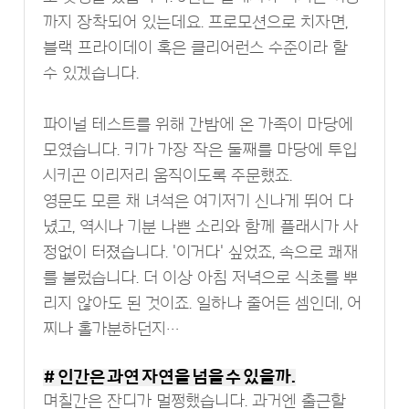
까지 장착되어 있는데요. 프로모션으로 치자면,
블랙 프라이데이 혹은 클리어런스 수준이라 할
수 있겠습니다.
파이널 테스트를 위해 간밤에 온 가족이 마당에
모였습니다. 키가 가장 작은 둘째를 마당에 투입
시키곤 이리저리 움직이도록 주문했죠.
영문도 모른 채 녀석은 여기저기 신나게 뛰어 다
녔고, 역시나 기분 나쁜 소리와 함께 플래시가 사
정없이 터졌습니다. '이거다' 싶었죠, 속으로 쾌재
를 불렀습니다. 더 이상 아침 저녁으로 식초를 뿌
리지 않아도 된 것이죠. 일하나 줄어든 셈인데, 어
찌나 홀가분하던지…
# 인간은 과연 자연을 넘을 수 있을까.
며칠간은 잔디가 멀쩡했습니다. 과거엔 출근할