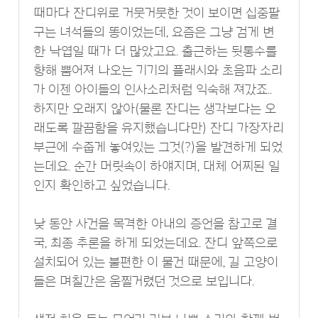
때마다 잔디위로 거뭇거뭇한 것이 보이면 십중팔
구는 녀석들의 똥이었는데, 요즘은 그냥 검게 변
한 낙엽일 때가 더 많았고요. 출근하는 뒷통수를
향해 뿜어져 나오는 기기의 플래시와 초음파 소리
가 이젠 아이들의 인사소리처럼 익숙해 져갔죠..
하지만 오래지 않아(물론 잔디는 생각보다는 오
래도록 깔끔함을 유지했습니다만) 잔디 가장자리
부근에 수줍게 놓여있는 그것(?)을 발견하게 되었
는데요. 순간 머릿속이 하얘지며, 대체 어찌된 일
인지 확인하고 싶었습니다.
낮 동안 사건을 목격한 아내의 증언을 참고로 결
국, 최종 추론을 하게 되었는데요. 잔디 앞쪽으로
설치되어 있는 불편한 이 물건 때문에, 길 고양이
들은 며칠간은 움찔거렸던 것으로 보입니다.