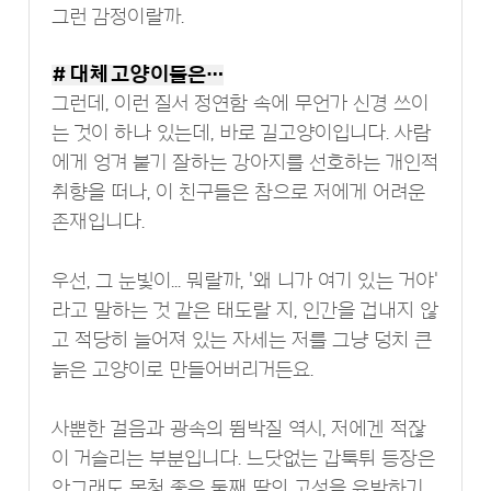
그런 감정이랄까.
# 대체 고양이들은…
그런데, 이런 질서 정연함 속에 무언가 신경 쓰이
는 것이 하나 있는데, 바로 길고양이입니다. 사람
에게 엉겨 붙기 잘하는 강아지를 선호하는 개인적
취향을 떠나, 이 친구들은 참으로 저에게 어려운
존재입니다.
우선, 그 눈빛이... 뭐랄까, '왜 니가 여기 있는 거야'
라고 말하는 것 같은 태도랄 지, 인간을 겁내지 않
고 적당히 늘어져 있는 자세는 저를 그냥 덩치 큰
늙은 고양이로 만들어버리거든요.
사뿐한 걸음과 광속의 뜀박질 역시, 저에겐 적잖
이 거슬리는 부분입니다. 느닷없는 갑툭튀 등장은
안그래도 목청 좋은 둘째 딸의 고성을 유발하기