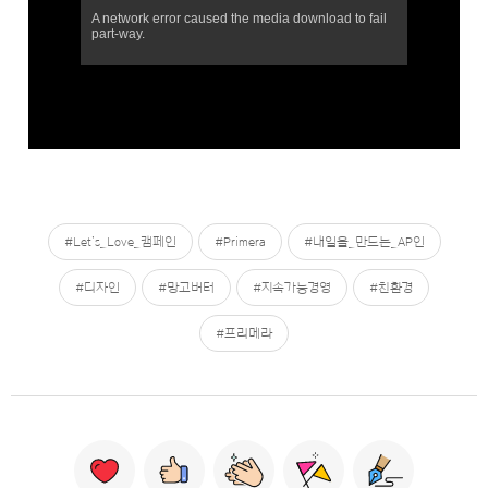
#Let’s_Love_캠페인
#Primera
#내일을_만드는_AP인
#디자인
#망고버터
#지속가능경영
#친환경
#프리메라