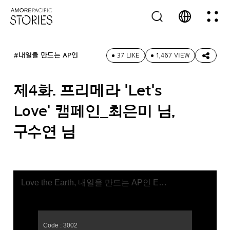
#내일을 만드는 AP인
37 LIKE
1,467 VIEW
제4화. 프리메라 'Let's
Love' 캠페인_최은미 님,
구수연 님