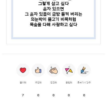
그렇게 살고 싶다
혼자 있으면
그 혼자 있음이 금방 들켜 버리는
외눈박이 물고기 비목처럼
목숨을 다해 사랑하고 싶다
좋아해
추천해
칭찬해
응원해
후속기사 강추
7
0
0
0
0