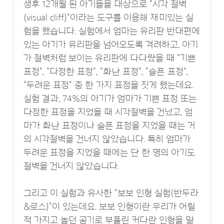
생후 12개월 된 아기들을 대상으로 "시각 절벽
(visual cliff)"이라는 도구를 이용해 재미있는 실
험을 했습니다. 실험에서 엄마는 유리판 반대편에
있는 아기가 유리판을 넘어오도록 격려하고, 아기
가 절벽처럼 보이는 유리판에 다다랐을 때 "기쁜
표정", "다정한 표정", "화난 표정", "슬픈 표정",
"두려운 표정" 중 한 가지 표정을 짓게 했는데요.
실험 결과, 74%의 아기가 엄마가 기쁜 표정 또는
다정한 표정을 지었을 때 시각절벽을 건넜고, 엄
마가 화난 표정이나 슬픈 표정을 지었을 때는 거
의 시각절벽을 건너지 않았습니다. 특히 엄마가
두려운 표정을 지었을 때에는 단 한 명의 아기도
절벽을 건너지 않았습니다.
그리고 이 실험과 유사한 "보보 인형 실험(반두라
&로스)"이 있는데요. 보보 인형이란 우리가 어릴
적 가지고 놀던 공기로 부풀린 커다란 인형을 말