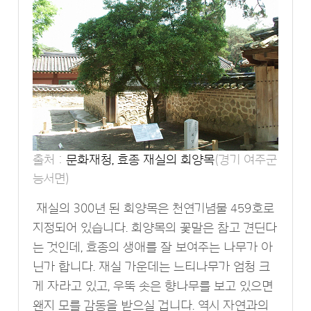
출처 :
문화재청, 효종 재실의 회양목
(경기 여주군
능서면)
재실의 300년 된 회양목은 천연기념물 459호로
지정되어 있습니다. 회양목의 꽃말은 참고 견딘다
는 것인데, 효종의 생애를 잘 보여주는 나무가 아
닌가 합니다. 재실 가운데는 느티나무가 엄청 크
게 자라고 있고, 우뚝 솟은 향나무를 보고 있으면
왠지 모를 감동을 받으실 겁니다. 역시 자연과의