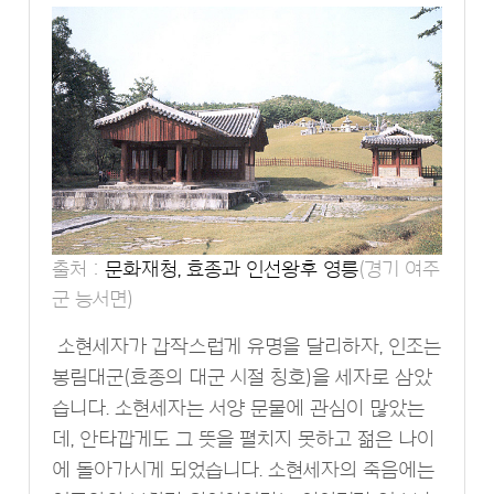
출처 :
문화재청, 효종과 인선왕후 영릉
(경기 여주
군 능서면)
소현세자가 갑작스럽게 유명을 달리하자, 인조는
봉림대군(효종의 대군 시절 칭호)을 세자로 삼았
습니다. 소현세자는 서양 문물에 관심이 많았는
데, 안타깝게도 그 뜻을 펼치지 못하고 젊은 나이
에 돌아가시게 되었습니다. 소현세자의 죽음에는