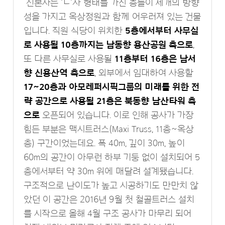
신본사는 'ㄷ'자 형태를 가진 층들이 세개의 방향
성을 가지고 옥상정원과 함께 어우러져 있는 건물
입니다. 직원 식당이 위치한
5층에서부터 사무실
로 사용될 10층까지는 남동향 용산공원 측으로
,
또 다른 사무실로 사용될
11층부터 16층은 남서
향 신용산역 측으로
, 외부에서 임대하여 사용할
17~20층과 아모레퍼시픽그룹의 미래를 위한 전
략 공간으로 사용될 21층은 북동향 남산타워 측
으로
오픈되어 있습니다. 이로 인해 공사가 가장
힘든 부분은 맥시트러스(Maxi Truss, 11층~옥상
층) 구간이었는데요. 폭 40m, 깊이 30m, 높이
60m의 공간이 아무런 하부 기둥 없이 설치되어 5
층에서부터 약 30m 위에 매달려 설계됐습니다.
구조적으로 난이도가 높고 시공하기도 만만치 않
았던 이 공간은 2016년 9월 첫 철골트러스 설치
를 시작으로 올해 4월 구조 공사가 마무리 되어