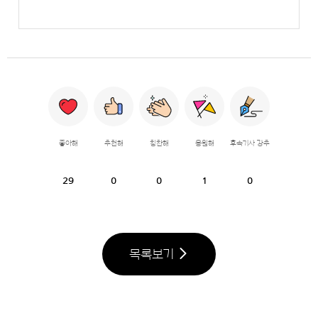
좋아해
추천해
칭찬해
응원해
후속기사 강추
29
0
0
1
0
목록보기