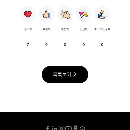
좋아해
추천해
칭찬해
응원해
후속기사 강추
7
0
0
0
0
목록보기