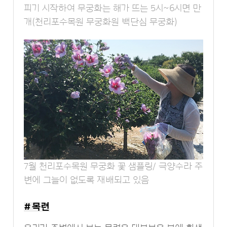
피기 시작하여 무궁화는 해가 뜨는 5시~6시면 만
개(천리포수목원 무궁화원 백단심 무궁화)
7월 천리포수목원 무궁화 꽃 샘플링/ 극양수라 주
변에 그늘이 없도록 재배되고 있음
# 목련