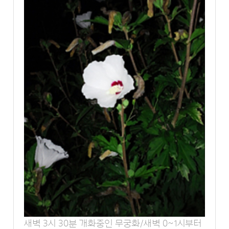
새벽 3시 30분 개화중인 무궁화/새벽 0~1시부터