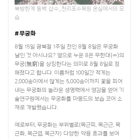
북방한계 동백 삽수_천리포수목원 온실에서의 모
습
# 무궁화
8월 15일 광복절 1주일 전인 8월 8일은 무궁화
날인 것 아시나요? 옆으로 누운 8은 무한대(∞)의
무궁(無窮)을 상징한다는 의미로 8월 8일로 정
해졌다고 합니다. 이름처럼 100일간 적게는
2,000송이에서 많게는 5,000송이까지 꽃을 피어
내는 무궁화의 놀라운 생명력에서 영감을 얻어 기
술연구원에서는 무궁화를 마몽드의 보습 코어 소
재로 개발했습니다.
예로부터, 무궁화는 부위별로(목근피, 목근근, 목
근화, 목근엽, 목근자) 다양한 약용 효과를 보여