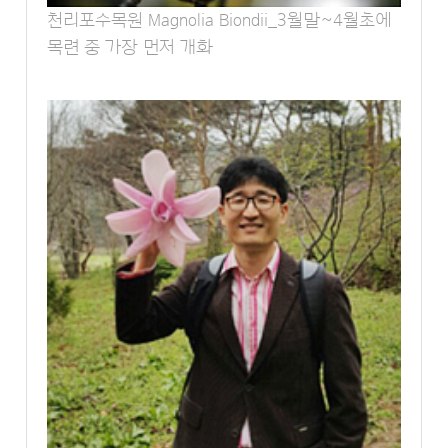
천리포수목원
Magnolia Biondii
_3월말~4월초에
목련 중 가장 먼저 개화