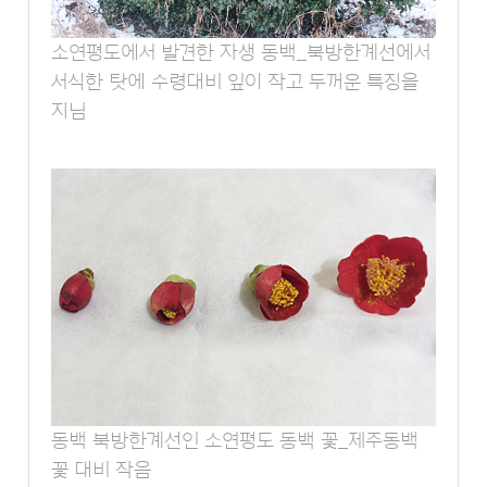
소연평도에서 발견한 자생 동백_북방한계선에서
서식한 탓에 수령대비 잎이 작고 두꺼운 특징을
지님
동백 북방한계선인 소연평도 동백 꽃_제주동백
꽃 대비 작음