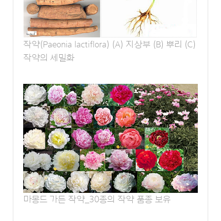
작약(Paeonia lactiflora) (A) 지상부 (B) 뿌리 (C)
작약의 세밀화
마몽드 가든 작약_30종의 작약 품종 보유