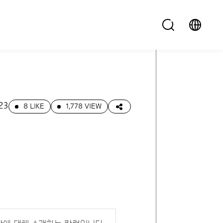
23
8 LIKE
1,778 VIEW