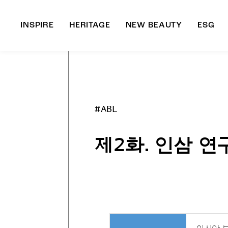
INSPIRE
HERITAGE
NEW BEAUTY
ESG
A
B
#ABL
제2화. 인삼 연