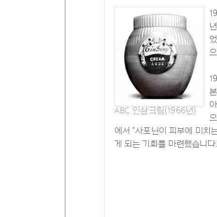
1
년
었
으
1
본
아
ABC 인삼크림(1966년)
으
에서 "사포닌이 피부에 미치는
게 되는 기회를 마련했습니다.