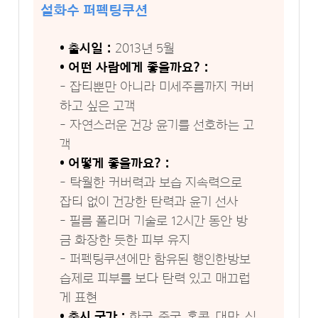
설화수 퍼펙팅쿠션
• 출시일 :
2013년 5월
• 어떤 사람에게 좋을까요? :
- 잡티뿐만 아니라 미세주름까지 커버
하고 싶은 고객
- 자연스러운 건강 윤기를 선호하는 고
객
• 어떻게 좋을까요? :
- 탁월한 커버력과 보습 지속력으로
잡티 없이 건강한 탄력과 윤기 선사
- 필름 폴리머 기술로 12시간 동안 방
금 화장한 듯한 피부 유지
- 퍼펙팅쿠션에만 함유된 행인한방보
습제로 피부를 보다 탄력 있고 매끄럽
게 표현
• 출시 국가 :
한국, 중국, 홍콩, 대만, 싱