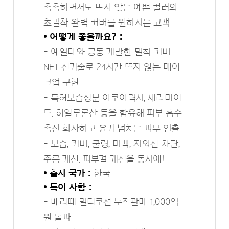
촉촉하면서도 뜨지 않는 예쁜 컬러의
초밀착 완벽 커버를 원하시는 고객
• 어떻게 좋을까요? :
- 예일대와 공동 개발한 밀착 커버
NET 신기술로 24시간 뜨지 않는 메이
크업 구현
- 특허보습성분 아쿠아릭서, 세라마이
드, 히알루론산 등을 함유해 피부 흡수
촉진 화사하고 윤기 넘치는 피부 연출
- 보습, 커버, 쿨링, 미백, 자외선 차단,
주름 개선, 피부결 개선을 동시에!
• 출시 국가 :
한국
• 특이 사항 :
- 베리떼 멀티쿠션 누적판매 1,000억
원 돌파