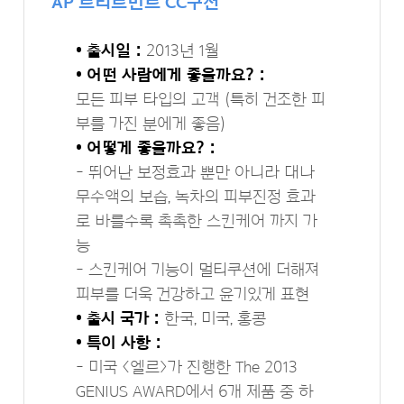
AP 트리트먼트 CC쿠션
• 출시일 :
2013년 1월
• 어떤 사람에게 좋을까요? :
모든 피부 타입의 고객 (특히 건조한 피
부를 가진 분에게 좋음)
• 어떻게 좋을까요? :
- 뛰어난 보정효과 뿐만 아니라 대나
무수액의 보습, 녹차의 피부진정 효과
로 바를수록 촉촉한 스킨케어 까지 가
능
- 스킨케어 기능이 멀티쿠션에 더해져
피부를 더욱 건강하고 윤기있게 표현
• 출시 국가 :
한국, 미국, 홍콩
• 특이 사항 :
- 미국 <엘르>가 진행한 The 2013
GENIUS AWARD에서 6개 제품 중 하