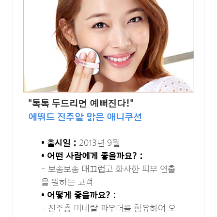
"톡톡 두드리면 예뻐진다!"
에뛰드 진주알 맑은 애니쿠션
• 출시일 :
2013년 9월
• 어떤 사람에게 좋을까요? :
- 보송보송 매끄럽고 화사한 피부 연출
을 원하는 고객
• 어떻게 좋을까요? :
- 진주층 미네랄 파우더를 함유하여 오