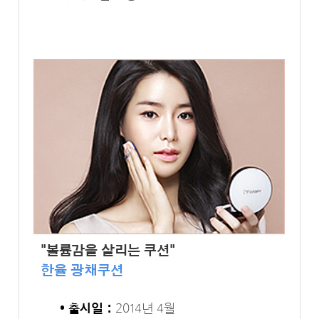
"볼륨감을 살리는 쿠션"
한율 광채쿠션
• 출시일 :
2014년 4월