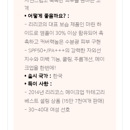
자연스럽고 촉촉한 피부를 원하는 고
객
• 어떻게 좋을까요? :
- 리리코의 대표 보습 제품인 마린 하
이드로 앰플이 30% 이상 함유되어 촉
촉하고 커버력높은 수분광 피부 구현
- SPF50+/PA+++의 강력한 자외선
지수와 미백 기능, 쿨링, 주름개선, 메이
크업을 한번에!
• 출시 국가 :
한국
• 특이 사항 :
- 2014년 리리코스 메이크업 카테고리
베스트 셀링 상품 (15만 7천여개 판매)
- 30~40대 여성 선호