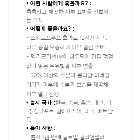
• 어떤 사람에게 좋을까요? :
촉촉하고 깨끗한 피부 표현을 선호하
는 고객
• 어떻게 좋을까요? :
- 스웨트프루프 효과로 12시간 지속,
하루 종일 보송하게 피부 결점 커버
- 멜라크러셔TM이 함유되어 잡티 걱정
없이 맑은 우유빛깔 피부 연출
- 30% 이상의 수분과 옵티말 미네랄
워터가 피부에 수분과 보습을 제공해
피부 열기 진정
• 출시 국가 :
한국, 중국, 홍콩, 대만, 미
국, 싱가포르, 말레이시아, 태국, 베트남
등
• 특이 사항 :
- 출시 1년 만에 글로벌 밀리언셀러