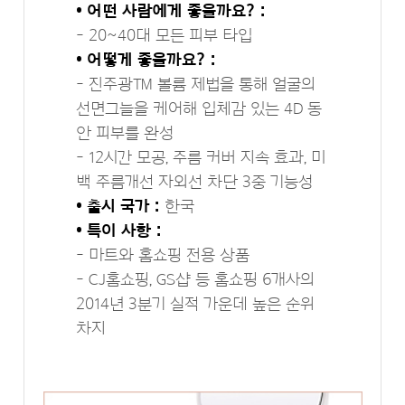
• 어떤 사람에게 좋을까요? :
- 20~40대 모든 피부 타입
• 어떻게 좋을까요? :
- 진주광™ 볼륨 제법을 통해 얼굴의
선면그늘을 케어해 입체감 있는 4D 동
안 피부를 완성
- 12시간 모공, 주름 커버 지속 효과, 미
백 주름개선 자외선 차단 3중 기능성
• 출시 국가 :
한국
• 특이 사항 :
- 마트와 홈쇼핑 전용 상품
- CJ홈쇼핑, GS샵 등 홈쇼핑 6개사의
2014년 3분기 실적 가운데 높은 순위
차지