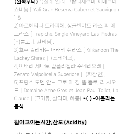
(왼쪽부터)
1)칠레 얄리 그랑리제르바 까베르네
쇼비뇽 [ Yali Gran Reserva Cabernet Sauvignon
] &
2)아르헨티나 트라피체, 싱글빈야드 라스 피 에
드라스 [ Trapiche, Single Vineyard Las Piedras
]-(불고기, 갈비찜),
3)호주 킬리카눈 더래키 쉬라즈 [ Kilikanoon The
Lackey Shiraz ]-(스테이크),
4)이태리 제나토 발폴리첼라 수페리오레 [
Zenato Valpolicella Superiore ]-(짜장면),
5)프랑스 도멘 안느 그로 에 쟝 뽈 똘로, 라 시오
드 [ Domaine Anne Gros et Jean Paul Tollot, La
Ciaude ] (고기류, 살라미, 하몽)
*( )-어울리는
음식
침이 고이는 시간, 산도 (Acidity)