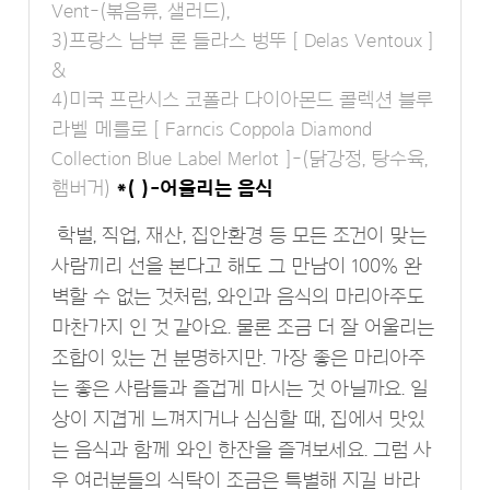
Vent-(볶음류, 샐러드),
3)프랑스 남부 론 들라스 벙뚜 [ Delas Ventoux ]
&
4)미국 프란시스 코폴라 다이아몬드 콜렉션 블루
라벨 메를로 [ Farncis Coppola Diamond
Collection Blue Label Merlot ]-(닭강정, 탕수육,
햄버거)
*( )-어울리는 음식
학벌, 직업, 재산, 집안환경 등 모든 조건이 맞는
사람끼리 선을 본다고 해도 그 만남이 100% 완
벽할 수 없는 것처럼, 와인과 음식의 마리아주도
마찬가지 인 것 같아요. 물론 조금 더 잘 어울리는
조합이 있는 건 분명하지만. 가장 좋은 마리아주
는 좋은 사람들과 즐겁게 마시는 것 아닐까요. 일
상이 지겹게 느껴지거나 심심할 때, 집에서 맛있
는 음식과 함께 와인 한잔을 즐겨보세요. 그럼 사
우 여러분들의 식탁이 조금은 특별해 지길 바라