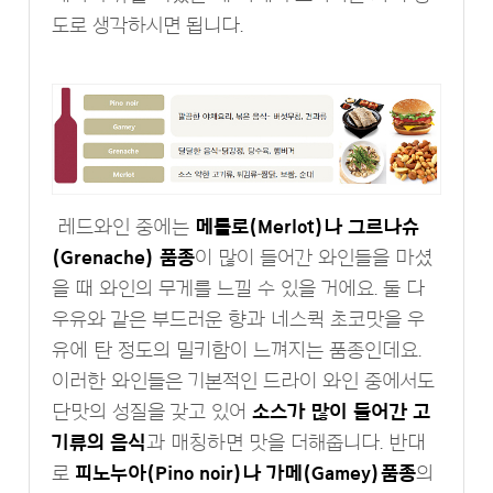
도로 생각하시면 됩니다.
레드와인 중에는
메를로(Merlot)나 그르나슈
(Grenache) 품종
이 많이 들어간 와인들을 마셨
을 때 와인의 무게를 느낄 수 있을 거에요. 둘 다
우유와 같은 부드러운 향과 네스퀵 초코맛을 우
유에 탄 정도의 밀키함이 느껴지는 품종인데요.
이러한 와인들은 기본적인 드라이 와인 중에서도
단맛의 성질을 갖고 있어
소스가 많이 들어간 고
기류의 음식
과 매칭하면 맛을 더해줍니다. 반대
로
피노누아(Pino noir)나 가메(Gamey)품종
의