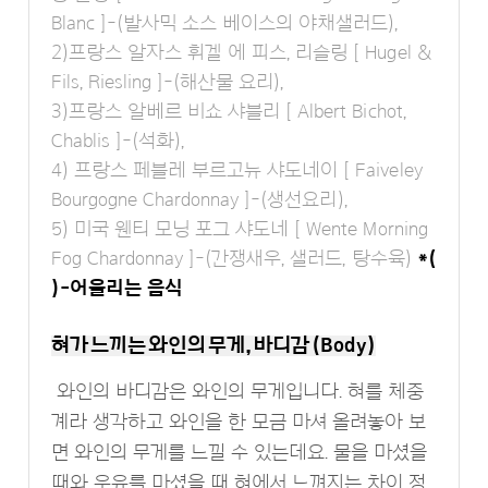
Blanc ]-(발사믹 소스 베이스의 야채샐러드),
2)프랑스 알자스 휘겔 에 피스, 리슬링 [ Hugel &
Fils, Riesling ]-(해산물 요리),
3)프랑스 알베르 비쇼 샤블리 [ Albert Bichot,
Chablis ]-(석화),
4) 프랑스 페블레 부르고뉴 샤도네이 [ Faiveley
Bourgogne Chardonnay ]-(생선요리),
5) 미국 웬티 모닝 포그 샤도네 [ Wente Morning
Fog Chardonnay ]-(간쟁새우, 샐러드, 탕수육)
*(
)-어울리는 음식
혀가 느끼는 와인의 무게, 바디감 (Body)
와인의 바디감은 와인의 무게입니다. 혀를 체중
계라 생각하고 와인을 한 모금 마셔 올려놓아 보
면 와인의 무게를 느낄 수 있는데요. 물을 마셨을
때와 우유를 마셨을 때 혀에서 느껴지는 차이 정