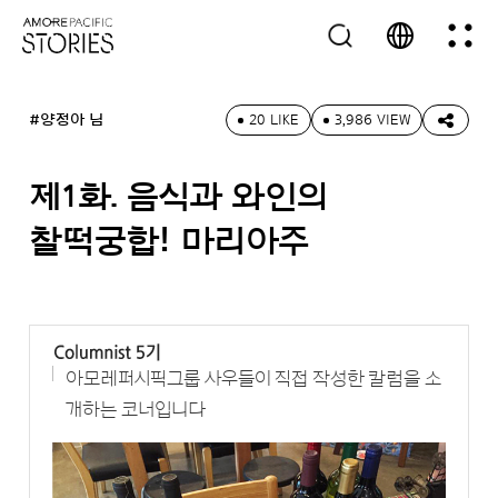
#양정아 님
20 LIKE
3,986 VIEW
제1화. 음식과 와인의
찰떡궁합! 마리아주
아모레퍼시픽그룹 사우들이 직접 작성한 칼럼을 소
개하는 코너입니다