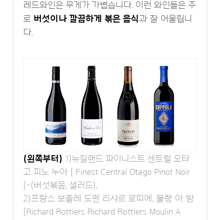
레드와인은 무게가 가볍습니다. 이런 와인들은 주
로
버섯이나 깔끔하게 볶은 음식
과 잘 어울립니
다.
(왼쪽부터)
1)뉴질랜드 파이니스트 센트럴 오타
고 피노 누아 [ Finest Central Otago Pinot Noir
]-(버섯볶음, 샐러드),
2)프랑스 보졸레 도멘 리샤르 로띠에, 물랭 아 방
[Richard Rottiers Richard Rottiers Moulin A