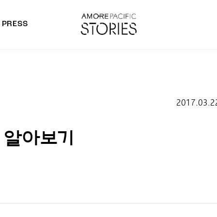
PRESS
morepacific Group
rands
2017.03.2
사 알아보기