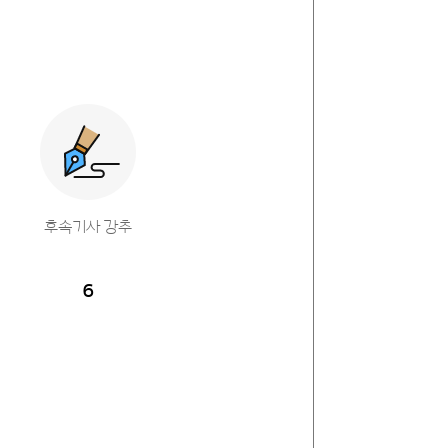
후속기사 강추
6