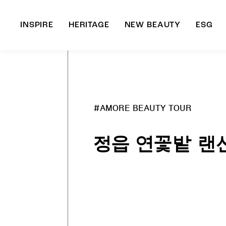
INSPIRE
HERITAGE
NEW BEAUTY
ESG
A
B
#AMORE BEAUTY TOUR
정읍 연꽃밭 랜