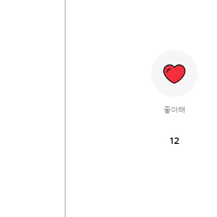
좋아해
12