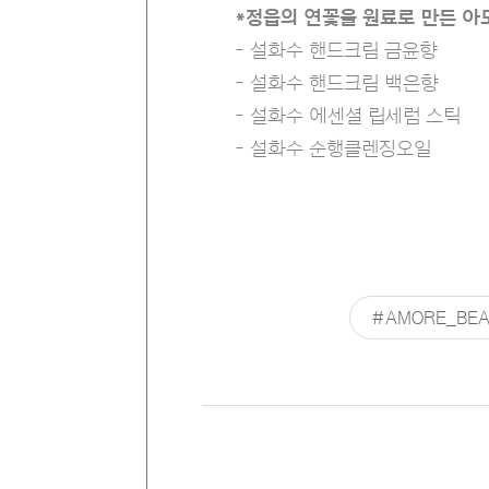
*정읍의 연꽃을 원료로 만든 
- 설화수 핸드크림 금윤향
- 설화수 핸드크림 백은향
- 설화수 에센셜 립세럼 스틱
- 설화수 순행클렌징오일
#AMORE_BEA