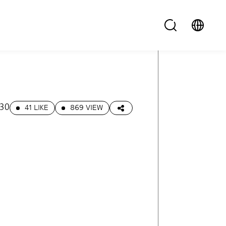
.30
41 LIKE
869 VIEW