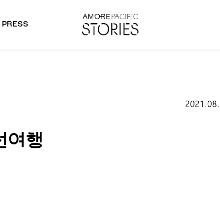
PRESS
morepacific Group
rands
2021.08
선여행