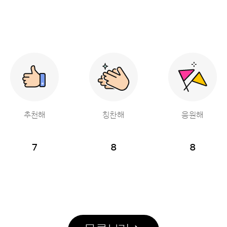
추천해
칭찬해
응원해
7
8
8