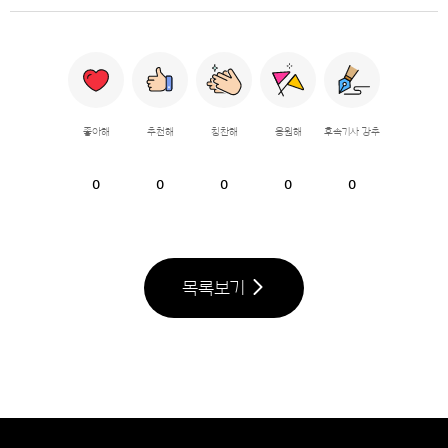
좋아해
추천해
칭찬해
응원해
후속기사 강추
0
0
0
0
0
목록보기