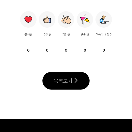
좋아해
추천해
칭찬해
응원해
후속기사 강추
0
0
0
0
0
목록보기