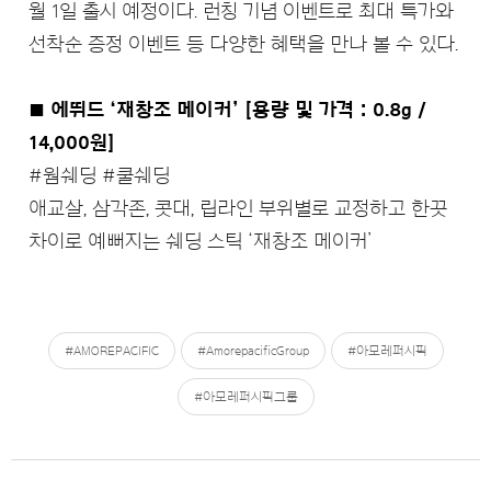
월 1일 출시 예정이다. 런칭 기념 이벤트로 최대 특가와
선착순 증정 이벤트 등 다양한 혜택을 만나 볼 수 있다.
■ 에뛰드 ‘재창조 메이커’ [용량 및 가격 : 0.8g /
14,000원]
#웜쉐딩 #쿨쉐딩
애교살, 삼각존, 콧대, 립라인 부위별로 교정하고 한끗
차이로 예뻐지는 쉐딩 스틱 ‘재창조 메이커’
#AMOREPACIFIC
#AmorepacificGroup
#아모레퍼시픽
#아모레퍼시픽그룹