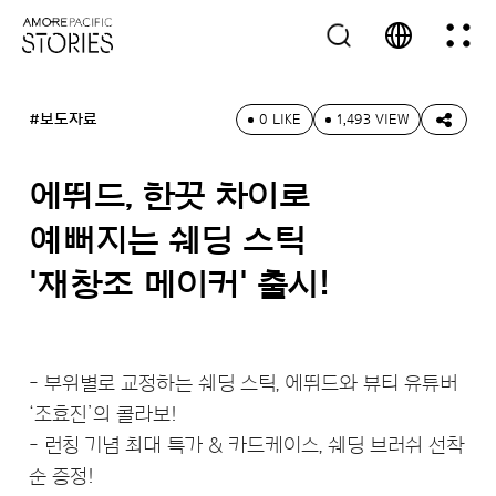
#보도자료
0 LIKE
1,493 VIEW
에뛰드, 한끗 차이로
예뻐지는 쉐딩 스틱
'재창조 메이커' 출시!
부위별로 교정하는 쉐딩 스틱, 에뛰드와 뷰티 유튜버
‘조효진’의 콜라보!
런칭 기념 최대 특가 & 카드케이스, 쉐딩 브러쉬 선착
순 증정!