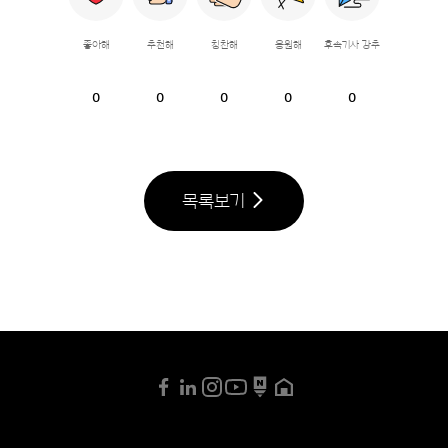
좋아해
추천해
칭찬해
응원해
후속기사 강추
0
0
0
0
0
목록보기