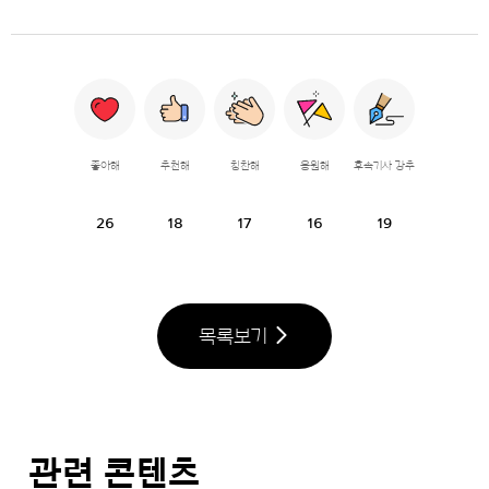
좋아해
추천해
칭찬해
응원해
후속기사 강추
26
18
17
16
19
목록보기
관련 콘텐츠