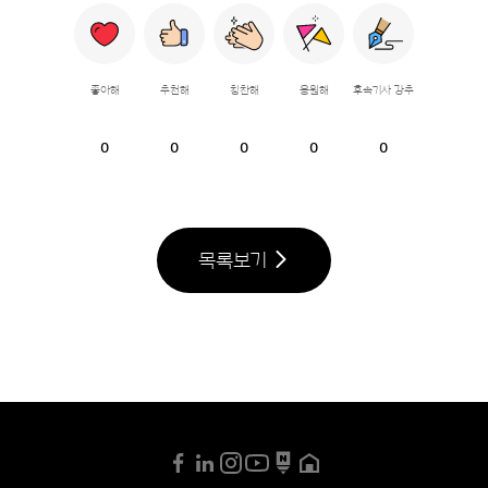
좋아해
추천해
칭찬해
응원해
후속기사 강추
0
0
0
0
0
목록보기