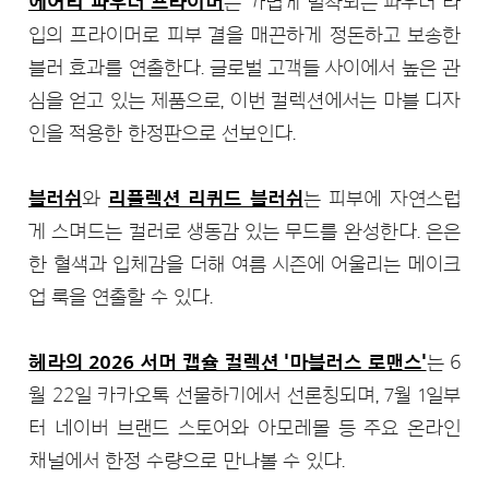
에어리 파우더 프라이머
는 가볍게 밀착되는 파우더 타
입의 프라이머로 피부 결을 매끈하게 정돈하고 보송한
블러 효과를 연출한다. 글로벌 고객들 사이에서 높은 관
심을 얻고 있는 제품으로, 이번 컬렉션에서는 마블 디자
인을 적용한 한정판으로 선보인다.
블러쉬
와
리플렉션 리퀴드 블러쉬
는 피부에 자연스럽
게 스며드는 컬러로 생동감 있는 무드를 완성한다. 은은
한 혈색과 입체감을 더해 여름 시즌에 어울리는 메이크
업 룩을 연출할 수 있다.
헤라의 2026 서머 캡슐 컬렉션 '마블러스 로맨스'
는 6
월 22일 카카오톡 선물하기에서 선론칭되며, 7월 1일부
터 네이버 브랜드 스토어와 아모레몰 등 주요 온라인
채널에서 한정 수량으로 만나볼 수 있다.