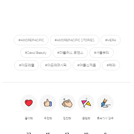
#AMOREPACIFIC
#AMOREPACIFIC STORIES
#HERA
#Seoul Beauty
#마블러스 로맨스
#서울뷰티
#아모레몰
#아모레퍼시픽
#여름신제품
#헤라
좋아해
추천해
칭찬해
응원해
후속기사 강추