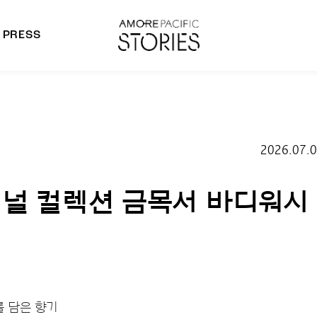
PRESS
morepacific Group
rands
2026.07.
널 컬렉션 금목서 바디워시
를 담은 향기