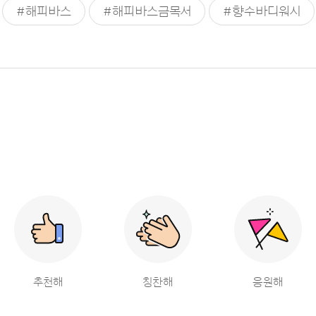
#해피바스
#해피바스금목서
#향수바디워시
추천해
칭찬해
응원해