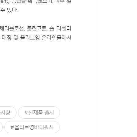
ent) 등급을 획득했으며, 피부 일
수 있다.
체리블로섬, 클린코튼, 솝 라벤더
영 매장 및 올리브영 온라인몰에서
목서향
#신제품 출시
#올리브영바디워시