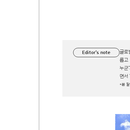
글로
Editor's note
롭고
누군
면서
*본 