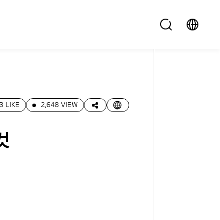
3 LIKE
2,648 VIEW
것