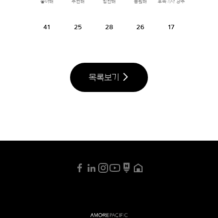
좋아해
추천해
칭찬해
응원해
후속기사 강추
41
25
28
26
17
목록보기