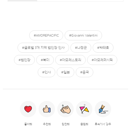
#AMOREPACIFIC
#Giovanni Valentini
#글로벌 3개 지역 법인장 인사
#나정균
#박태호
#법인장
#북미
#아모레스토리
#아모레퍼시픽
#인사
#일본
#중국
좋아해
추천해
칭찬해
응원해
후속기사 강추