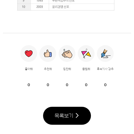
좋아해
추천해
칭찬해
응원해
후속기사 강추
0
0
0
0
0
목록보기