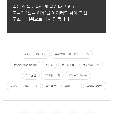
같은 상품도 다르게 팔린다고 믿고,
고객의 ‘선택 이유’를 데이터로 찾아 그걸
구조와 기획으로 다시 만듭니다.
#AMOREPACIFIC
#AMOREPACIFIC STORIES
#Amorepacific:log
#D2C
#고객경험
#데이터분석
#박현진
#서비스기획
#아모레퍼시픽
#아모레퍼시픽스토리
#오설록
#이커머스
#임직원칼럼