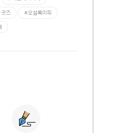
 굿즈
#오설록미피
페