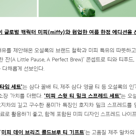
이 글로벌 캐릭터 미피(miffy)와 협업한 여름 한정 에디션을 
여유를 제안해온 오설록의 브랜드 철학과 미피 특유의 따뜻하
잔(A Little Pause, A Perfect Brew)' 콘셉트로 티와 
를 다채롭게 선보인다.
타임 세트'
는 삼다 꿀배 티, 제주 삼다 영귤 티 등 오설록의 
 소장 가치를 더했다.
'미피 스윗 티 밀크 스프레드 세트'
는 오
호지차의 깊고 구수한 풍미가 특징인 호지차 밀크 스프레드를 
료로 활용하기 좋고, 함께 포함된 미피 디자인 스프레드 나이프
'
미피 데이 브리즈 콜드브루 티 기프트
'는 고품질 제주 말차의