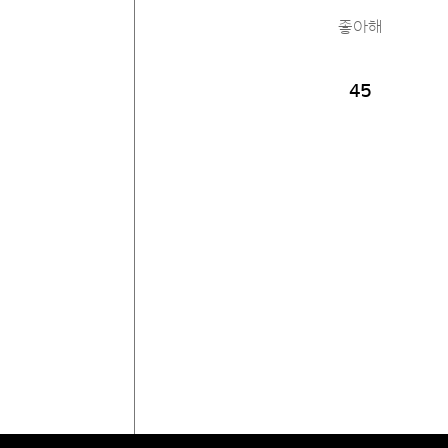
좋아해
45