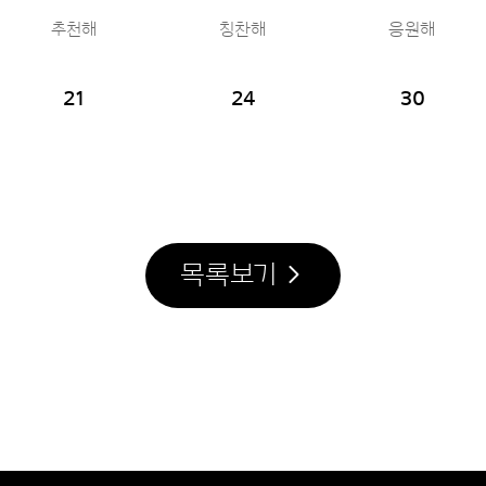
추천해
칭찬해
응원해
21
24
30
목록보기