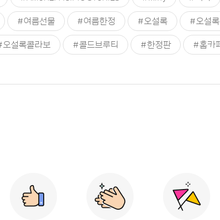
#여름선물
#여름한정
#오설록
#오설록
#오설록콜라보
#콜드브루티
#한정판
#홈카