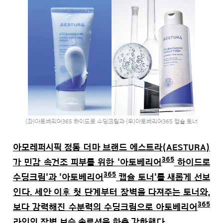
(좌)아토베리어365 하이드로 수딩크림과 (우)아토베리어365 캡슐 토너
아모레퍼시픽 정통 더마 브랜드 에스트라(AESTURA)
365
가 민감 속건조 피부를 위한 '아토베리어
하이드로
365
수딩크림'과 '아토베리어
캡슐 토너'를 새롭게 선보
인다. 세안 이후 첫 단계부터 장벽을 다져주는 토너와,
365
보다 강력해진 수분력의 수딩크림으로 아토베리어
라인의 장벽 보습 솔루션을 한층 강화했다.