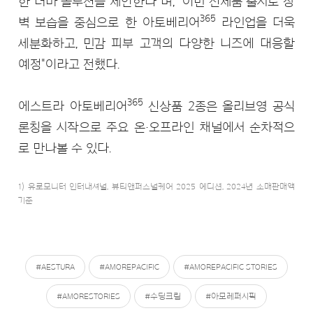
한 더마 솔루션을 제안한다"며, "이번 신제품 출시로 장
365
벽 보습을 중심으로 한 아토베리어
라인업을 더욱
세분화하고, 민감 피부 고객의 다양한 니즈에 대응할
예정"이라고 전했다.
365
에스트라 아토베리어
신상품 2종은 올리브영 공식
론칭을 시작으로 주요 온·오프라인 채널에서 순차적으
로 만나볼 수 있다.
1) 유로모니터 인터내셔널, 뷰티앤퍼스널케어 2025 에디션, 2024년 소매판매액
기준
#AESTURA
#AMOREPACIFIC
#AMOREPACIFIC STORIES
#AMORESTORIES
#수딩크림
#아모레퍼시픽