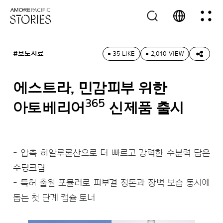
#보도자료
35 LIKE
2,010 VIEW
에스트라, 민감피부 위한
365
아토베리어
신제품 출시
- 압축 히알루론산으로 더 빠르고 강력한 수분력 담은
수딩크림
- 특허 출원 포뮬러로 피부결 정돈과 장벽 보습 동시에
돕는 첫 단계 캡슐 토너