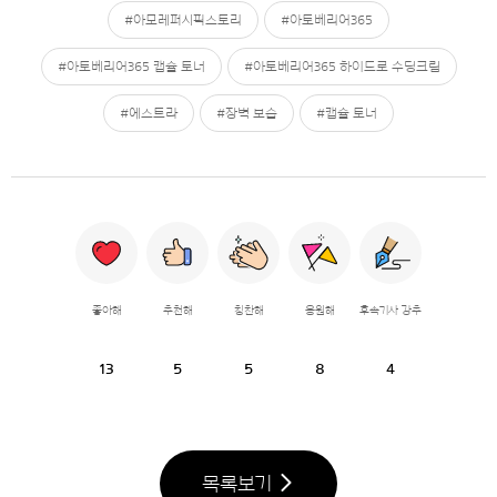
#아모레퍼시픽스토리
#아토베리어365
#아토베리어365 캡슐 토너
#아토베리어365 하이드로 수딩크림
#에스트라
#장벽 보습
#캡슐 토너
좋아해
추천해
칭찬해
응원해
후속기사 강추
13
5
5
8
4
목록보기