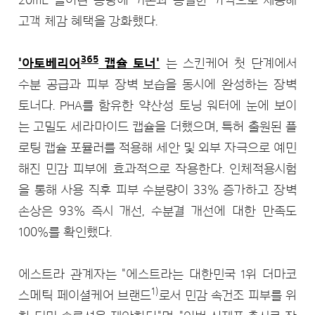
20mL 늘어난 용량에 기존과 동일한 가격으로 제공해
고객 체감 혜택을 강화했다.
365
'아토베리어
캡슐 토너'
는 스킨케어 첫 단계에서
수분 공급과 피부 장벽 보습을 동시에 완성하는 장벽
토너다. PHA를 함유한 약산성 토닝 워터에 눈에 보이
는 고밀도 세라마이드 캡슐을 더했으며, 특허 출원된 플
로팅 캡슐 포뮬러를 적용해 세안 및 외부 자극으로 예민
해진 민감 피부에 효과적으로 작용한다. 인체적용시험
을 통해 사용 직후 피부 수분량이 33% 증가하고 장벽
손상은 93% 즉시 개선, 수분결 개선에 대한 만족도
100%를 확인했다.
에스트라 관계자는 "에스트라는 대한민국 1위 더마코
1)
스메틱 페이셜케어 브랜드
로서 민감 속건조 피부를 위