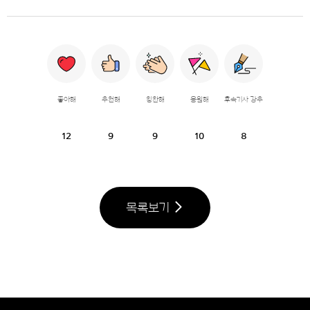
좋아해
추천해
칭찬해
응원해
후속기사 강추
12
9
9
10
8
목록보기