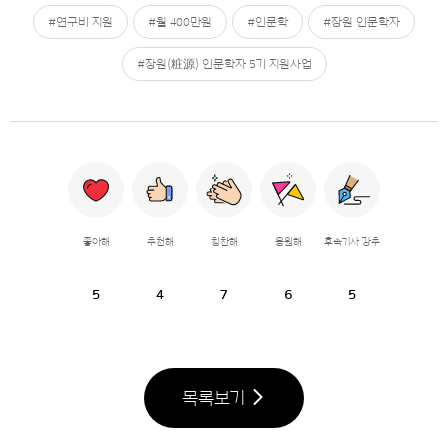
#연구비 지원
#월 400만원
#인문학
#장원 인문학자
#장원(粧源) 인문학자 5기 지원사업
좋아해
추천해
칭찬해
응원해
후속기사 강추
5
4
7
6
5
목록보기