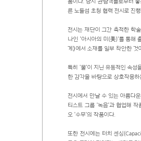
품이다. 당시 관람객들로부터 좋
른 노들섬 초청 협력 전시로 진행
전시는 재단이 그간 축적한 학술
나인 '아시아의 미(美)'를 통해 
계》에서 소재를 일부 착안한 것
특히 '물'이 지닌 유동적인 속성
한 감각을 바탕으로 상호작용하
전시에서 만날 수 있는 아름다운
티스트 그룹 '녹음'과 협업해 
오 '수무'의 작품이다.
또한 전시에는 터치 센싱(Capac