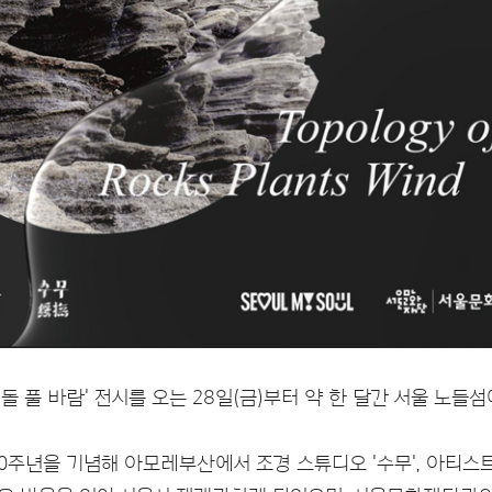
돌 풀 바람' 전시를 오는 28일(금)부터 약 한 달간 서울 노들
0주년을 기념해 아모레부산에서 조경 스튜디오 '수무', 아티스트