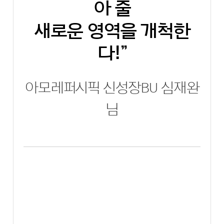
아 줄
새로운 영역을 개척한
다!”
아모레퍼시픽 신성장BU 심재완
님