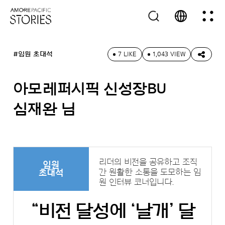
#임원 초대석
7 LIKE
1,043 VIEW
아모레퍼시픽 신성장BU
심재완 님
리더의 비전을 공유하고 조직
임원
간 원활한 소통을 도모하는 임
초대석
원 인터뷰 코너입니다.
“비전 달성에 ‘날개’ 달