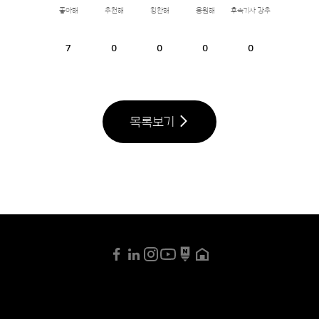
좋아해
추천해
칭찬해
응원해
후속기사 강추
7
0
0
0
0
목록보기