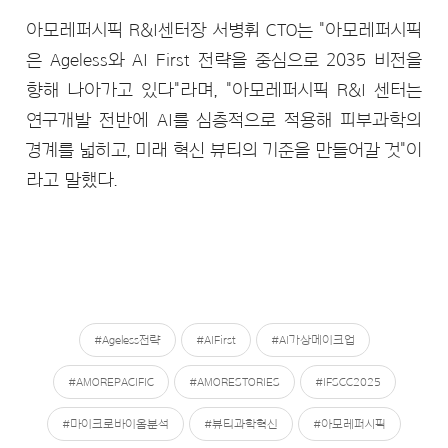
아모레퍼시픽 R&I센터장 서병휘 CTO는 "아모레퍼시픽
은 Ageless와 AI First 전략을 중심으로 2035 비전을
향해 나아가고 있다"라며, "아모레퍼시픽 R&I 센터는
연구개발 전반에 AI를 심층적으로 적용해 피부과학의
경계를 넓히고, 미래 혁신 뷰티의 기준을 만들어갈 것"이
라고 말했다.
#Ageless전략
#AIFirst
#AI가상메이크업
#AMOREPACIFIC
#AMORESTORIES
#IFSCC2025
#마이크로바이옴분석
#뷰티과학혁신
#아모레퍼시픽