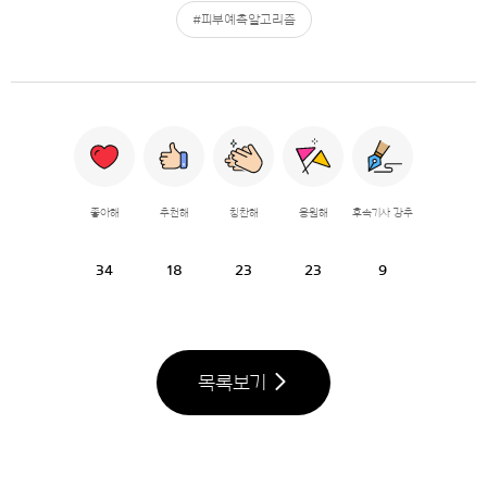
#피부예측알고리즘
좋아해
추천해
칭찬해
응원해
후속기사 강추
34
18
23
23
9
목록보기