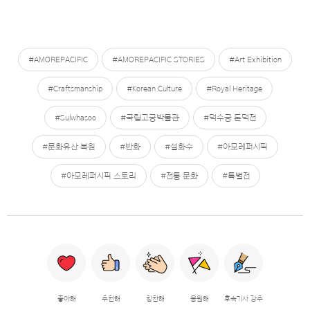
#AMOREPACIFIC
#AMOREPACIFIC STORIES
#Art Exhibition
#Craftsmanship
#Korean Culture
#Royal Heritage
#Sulwhasoo
#국립고궁박물관
#덕수궁 돈덕전
#문화유산 복원
#반화
#설화수
#아모레퍼시픽
#아모레퍼시픽 스토리
#전통 문화
#특별전
좋아해
추천해
칭찬해
응원해
후속기사 강추