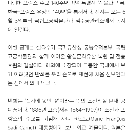
다. 한-프랑스 수교 140주년 기념 특별전 '선물과 기록,
한국-프랑스 우정의 140년'을 통해서다. 전시는 오는 6
월 3일부터 국립고궁박물관과 덕수궁관리소에서 동시
에 열린다.
이번 공개는 설화수가 국가유산청 궁능유적본부, 국립
고궁박물관과 함께 이어온 왕실문화유산 복원 및 전승
후원의 결실이다. 해외에 소장되어 그동안 국내에서 보
기 어려웠던 반화를 우리 손으로 재현해 처음 선보인다
는 점에서 의미가 크다.
반화는 '접시에 놓인 꽃'이라는 뜻의 조선왕실 분재 공
예품이다. 1886년 고종(재위 1864~1907)이 조선과 프
랑스의 수교를 기념해 사디 카르노(Marie François
Sadi Carnot) 대통령에게 보낸 외교 예물이다. 원본은