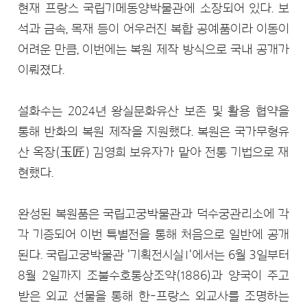
현재 프랑스 국립기메동양박물관에 소장되어 있다. 보
석과 금속, 목재 등이 어우러진 복합 공예품이라 이동이
어려운 만큼, 이번에는 복원 제작 방식으로 국내 공개가
이뤄졌다.
설화수는 2024년 왕실문화유산 보존 및 활용 협약을
통해 반화의 복원 제작을 지원했다. 복원은 국가무형유
산 옥장(玉匠) 김영희 보유자가 맡아 전통 기법으로 재
현했다.
완성된 복원품은 국립고궁박물관과 덕수궁관리소에 각
각 기증되어 이번 특별전을 통해 처음으로 일반에 공개
된다. 국립고궁박물관 '기획전시실Ⅰ'에서는 6월 3일부터
8월 2일까지 조불수호통상조약(1886)과 양국이 주고
받은 외교 선물을 통해 한-프랑스 외교사를 조명하는