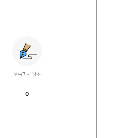
후속기사 강추
0