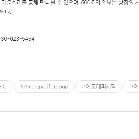
 카운셀러를 통해 만나볼 수 있으며, 600호의 일부는 향장의 
된다.
80-023-5454
IC
#AmorepacificGroup
#아모레퍼시픽
#