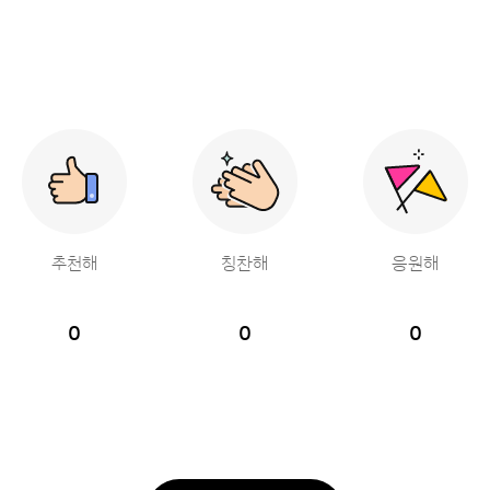
추천해
칭찬해
응원해
0
0
0