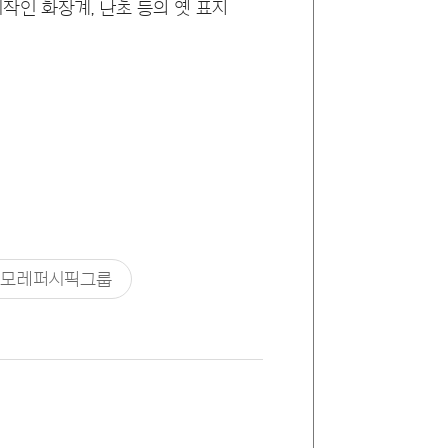
시작인 화장계, 난초 등의 옛 표지
아모레퍼시픽그룹