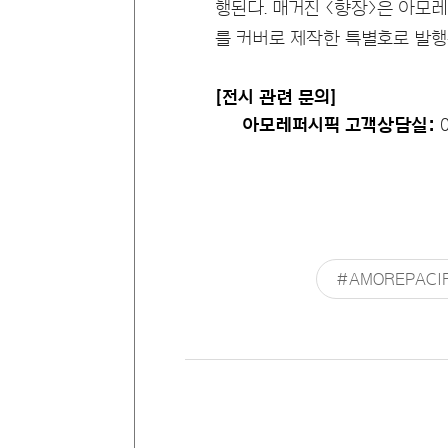
행된다. 매거진 <향장>은 아모레
를 커버로 제작한 특별호로 발행
[전시 관련 문의]
아모레퍼시픽 고객상담실:
0
#AMOREPACIF