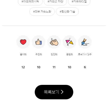
#아모레퍼시픽
#자외선 차단
#자유라디컬
#피부 저속노화
#항산화 기술
좋아해
추천해
칭찬해
응원해
후속기사 강추
12
10
11
10
6
목록보기