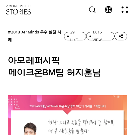
#2018 AP Minds 우수 실천 사
29
1,616
례
LIKE
VIEW
아모레퍼시픽
메이크온BM팀 허지훈님