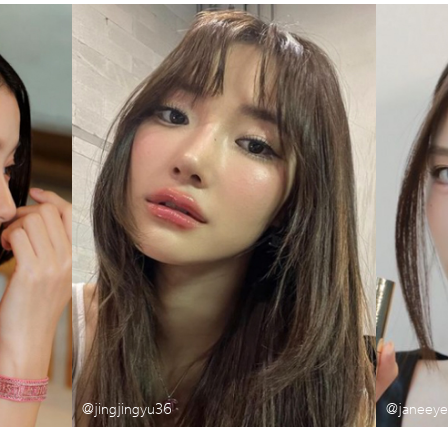
@jingjingyu36
@janeey