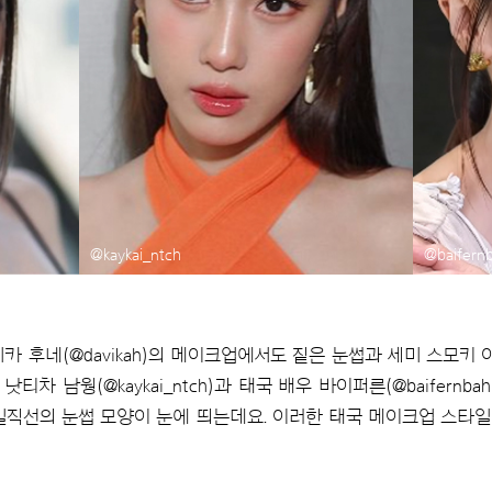
@kaykai_ntch
@baifern
 후네(@davikah)의 메이크업에서도 짙은 눈썹과 세미 스모키 
낫티차 남웡(@kaykai_ntch)과 태국 배우 바이퍼른(@baifer
일직선의 눈썹 모양이 눈에 띄는데요. 이러한 태국 메이크업 스타