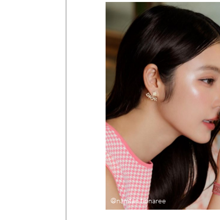
@namtan.tipnaree