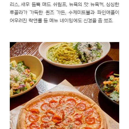
리스, 새우 듬뿍 매드 쉬림프, 뉴욕의 맛 뉴욕커, 싱싱한
루꼴라가 가득한 퀸즈 가든, 수제미트볼과 파인애플이
어우러진 락앤롤 등 메뉴 네이밍에도 신경을 좀 썼죠.