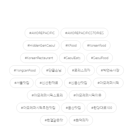
#AMOREPACIFIC
#AMOREPACIFICSTORIES
#HiddenGemSeoul
#KFood
#Koreanfood
#KoreanRestaurant
#SeoulEats
#SeoulFood
#YongsanFood
#단골손님
#로리스피자
#박연숙사장
#서울맛집
#신선한재료
#신용산맛집
#아모레퍼시픽
#아모레퍼시픽스토리
#아모레퍼시픽이웃
#아모레퍼시픽추천맛집
#용산맛집
#한강대로100
#한결같은맛
#화덕피자