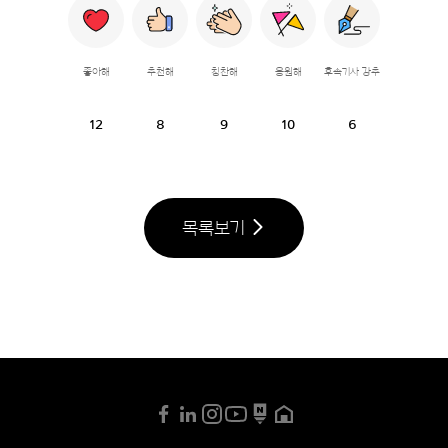
좋아해
추천해
칭찬해
응원해
후속기사 강추
12
8
9
10
6
목록보기