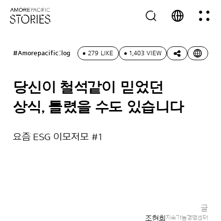
#Amorepacific:log
279 LIKE
1,403 VIEW
당신이 철석같이 믿었던
상식, 틀렸을 수도 있습니다
요즘 ESG 이모저모 #1
글
조현희
지속가능경영센터