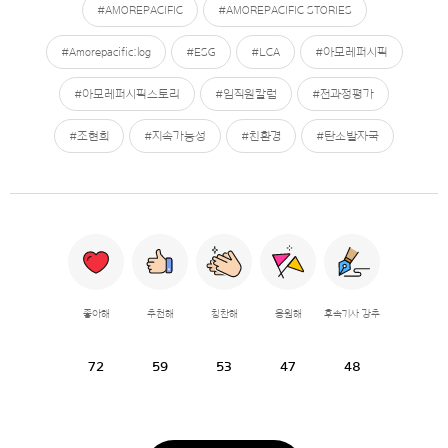
#AMOREPACIFIC
#AMOREPACIFIC STORIES
#Amorepacific:log
#ESG
#LCA
#아모레퍼시픽
#아모레퍼시픽스토리
#임직원칼럼
#전과정평가
#조현희
#지속가능성
#친환경
#탄소발자국
좋아해
추천해
칭찬해
응원해
후속기사 강추
72
59
53
47
48