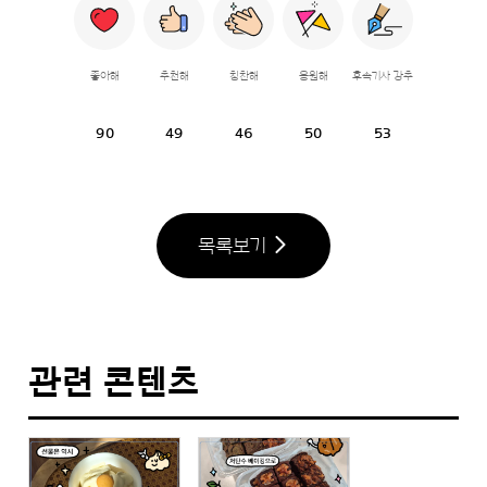
좋아해
추천해
칭찬해
응원해
후속기사 강추
90
49
46
50
53
목록보기
관련 콘텐츠