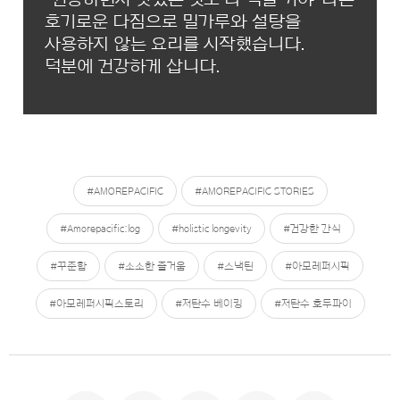
호기로운 다짐으로 밀가루와 설탕을
사용하지 않는 요리를 시작했습니다.
덕분에 건강하게 삽니다.
#AMOREPACIFIC
#AMOREPACIFIC STORIES
#Amorepacific:log
#holistic longevity
#건강한 간식
#꾸준함
#소소한 즐거움
#스낵틴
#아모레퍼시픽
#아모레퍼시픽스토리
#저탄수 베이킹
#저탄수 호두파이