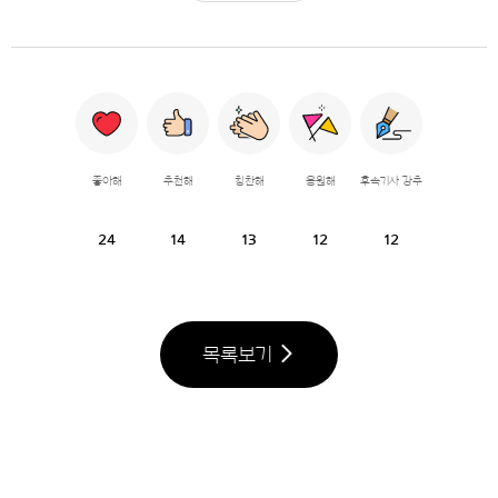
좋아해
추천해
칭찬해
응원해
후속기사 강추
24
14
13
12
12
목록보기