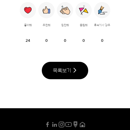
좋아해
추천해
칭찬해
응원해
후속기사 강추
24
0
0
0
0
목록보기