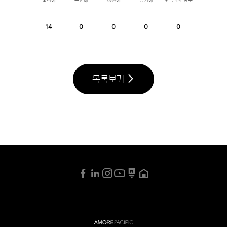
좋아해
추천해
칭찬해
응원해
후속기사 강추
14
0
0
0
0
목록보기