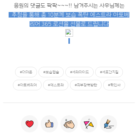
응원의 댓글도 팍팍~~~!! 남겨주시는 사우님께는
추첨을 통해 총 10분께 보습 폭탄 에스트라 아토베
리어 365 로션을 선물로 드립니다
#더마온
#보습캡슐
#세라마이드
#세포간지질
#아토베리어
#에스트라
#피부장벽방탄
#핵인싸