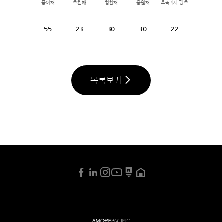
좋아해
추천해
칭찬해
응원해
후속기사 강추
55
23
30
30
22
목록보기