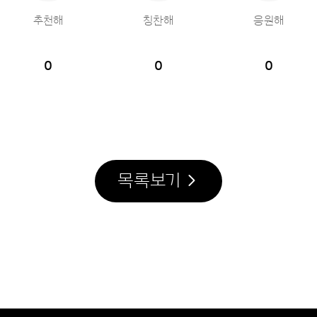
추천해
칭찬해
응원해
0
0
0
목록보기