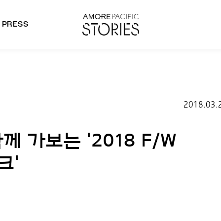
PRESS
morepacific Group
rands
2018.03.
 가보는 '2018 F/W
크'